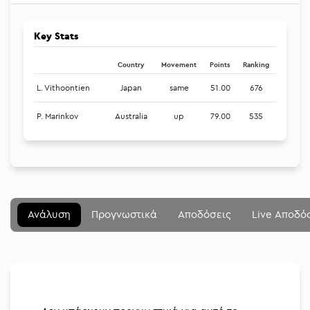
Key Stats
Country
Movement
Points
Ranking
L. Vithoontien
Japan
same
51.00
676
P. Marinkov
Australia
up
79.00
535
Μενού
Κλείσιμο
Betting community
Ανάλυση
Προγνωστικά
Αποδόσεις
Live Αποδό
Αναλύσεις
Στοιχηματικές
Διοργανώσεις