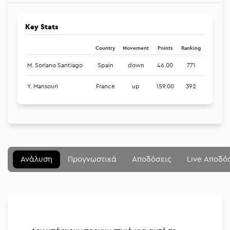
Key Stats
Country
Movement
Points
Ranking
M. Soriano Santiago
Spain
down
46.00
771
Y. Mansouri
France
up
159.00
392
Μενού
Κλείσιμο
Betting community
Ανάλυση
Προγνωστικά
Αποδόσεις
Live Αποδό
Αναλύσεις
Στοιχηματικές
Διοργανώσεις