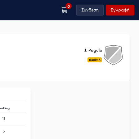
0
Σύνδεση
Εγγραφή
J. Pegula
Rank: 3
anking
11
3