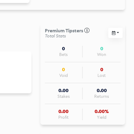
Premium Tipsters
Total Stats
0
0
Bets
Won
Κλείσιμο
0
0
Void
Lost
0.00
0.00
Stakes
Returns
0.00
0.00%
Profit
Yield