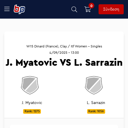
0
Σύνδεση
W15 Dinard (France), Clay / Itf Women - Singles
4/09/2025 - 13:00
J. Myatovic VS L. Sarrazin
J. Myatovic
L. Sarrazin
Rank: 1275
Rank: 1056