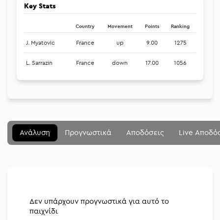
Key Stats
Country
Movement
Points
Ranking
J. Myatovic
France
up
9.00
1275
L. Sarrazin
France
down
17.00
1056
Μενού
Κλείσιμο
Betting community
Ανάλυση
Προγνωστικά
Αποδόσεις
Live Αποδό
Αναλύσεις
Στοιχηματικές
Διοργανώσεις
Δεν υπάρχουν προγνωστικά για αυτό το
παιχνίδι