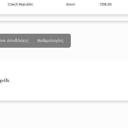
Czech Republic
down
1338.00
ive Αποδόσεις
Βαθμολογίες
χνίδι