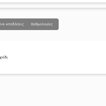
ive Αποδόσεις
Βαθμολογίες
χνίδι