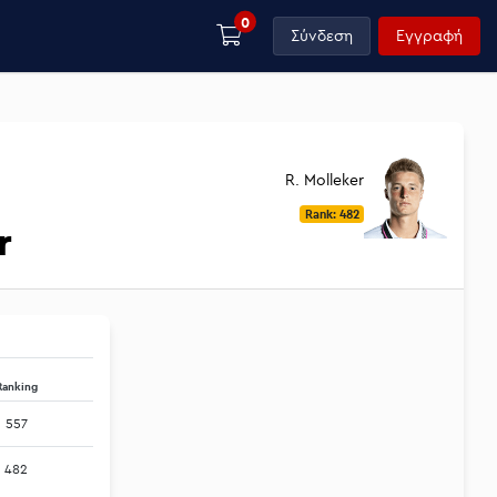
0
Σύνδεση
Εγγραφή
R. Molleker
Rank: 482
r
Ranking
557
482