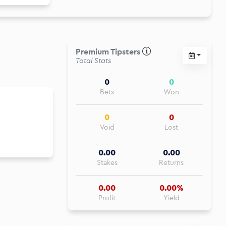
Premium Tipsters
Total Stats
0
0
Bets
Won
Κλείσιμο
0
0
Void
Lost
0.00
0.00
Stakes
Returns
0.00
0.00%
Profit
Yield