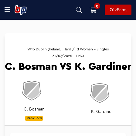
0
Σύνδεση
W15 Dublin (Ireland), Hard / Itf Women - Singles
31/07/2025 - 11:30
C. Bosman VS K. Gardiner
C. Bosman
K. Gardiner
Rank: 778