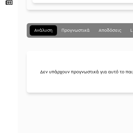
Ανάλυση
Προγνωστικά
Αποδόσεις
L
Μενού
Δεν υπάρχουν προγνωστικά για αυτό το παι
Betting community
Αναλύσεις
Στοιχηματικές
Διοργανώσεις