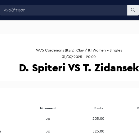
W75 Cordenons (Italy), Clay / Itf Women - Singles
31/07/2025 - 20:00
D. Spiteri VS T. Zidansek
Movement
Points
R
up
205.00
a
up
525.00