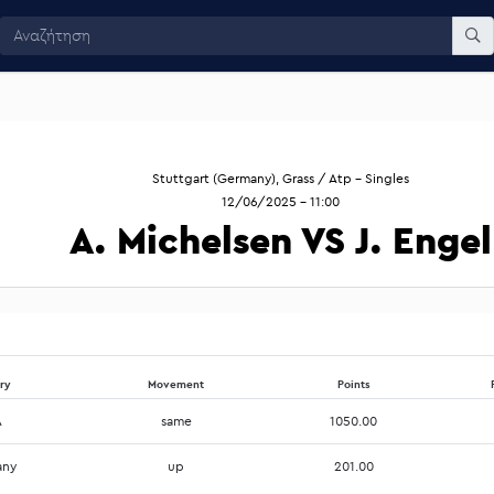
Stuttgart (Germany), Grass / Atp - Singles
12/06/2025 - 11:00
A. Michelsen VS J. Engel
ry
Movement
Points
A
same
1050.00
any
up
201.00