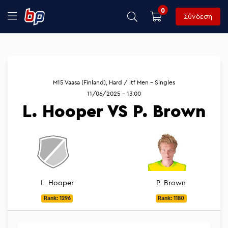
0
Σύνδεση
M15 Vaasa (Finland), Hard / Itf Men - Singles
11/06/2025 - 13:00
L. Hooper VS P. Brown
L. Hooper
P. Brown
Rank: 1296
Rank: 1180