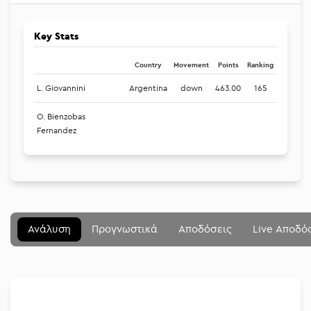
Key Stats
Country
Movement
Points
Ranking
L. Giovannini
Argentina
down
463.00
165
O. Bienzobas
Fernandez
Μενού
Κλείσιμο
Betting community
Αναλύσεις
Ανάλυση
Προγνωστικά
Αποδόσεις
Live Αποδό
Στοιχηματικές
Διοργανώσεις