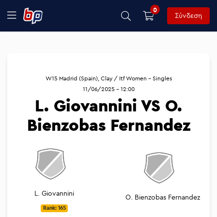
0
Σύνδεση
W15 Madrid (Spain), Clay / Itf Women - Singles
11/06/2025 - 12:00
L. Giovannini VS O.
Bienzobas Fernandez
L. Giovannini
O. Bienzobas Fernandez
Rank: 165