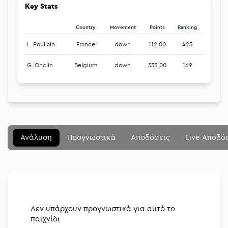
Key Stats
Country
Movement
Points
Ranking
L. Poullain
France
down
112.00
423
G. Onclin
Belgium
down
335.00
169
Μενού
Κλείσιμο
Betting community
Ανάλυση
Προγνωστικά
Αποδόσεις
Live Αποδό
Αναλύσεις
Στοιχηματικές
Διοργανώσεις
Δεν υπάρχουν προγνωστικά για αυτό το
παιχνίδι