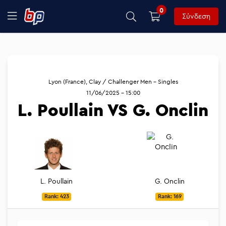
0
Σύνδεση
Lyon (France), Clay / Challenger Men - Singles
11/06/2025 - 15:00
L. Poullain VS G. Onclin
L. Poullain
G. Onclin
Rank: 423
Rank: 169