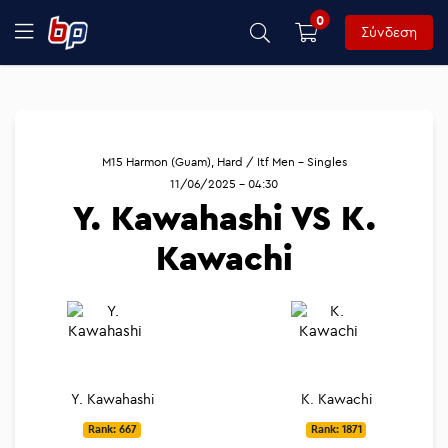
0
Σύνδεση
M15 Harmon (Guam), Hard / Itf Men - Singles
11/06/2025 - 04:30
Y. Kawahashi VS K.
Kawachi
Y. Kawahashi
K. Kawachi
Rank: 667
Rank: 1871