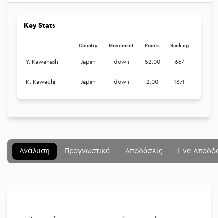
Key Stats
Country
Movement
Points
Ranking
Y. Kawahashi
Japan
down
52.00
667
K. Kawachi
Japan
down
2.00
1871
Μενού
Κλείσιμο
Betting community
Ανάλυση
Προγνωστικά
Αποδόσεις
Live Αποδό
Αναλύσεις
Στοιχηματικές
Διοργανώσεις