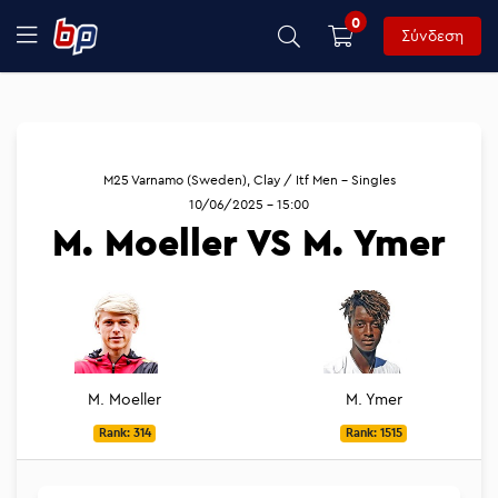
0
Σύνδεση
M25 Varnamo (Sweden), Clay / Itf Men - Singles
10/06/2025 - 15:00
M. Moeller VS M. Ymer
M. Moeller
M. Ymer
Rank: 314
Rank: 1515