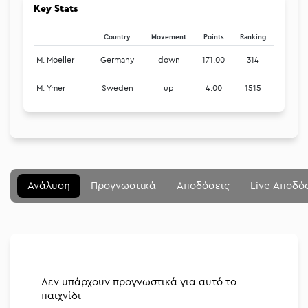
Key Stats
Country
Movement
Points
Ranking
M. Moeller
Germany
down
171.00
314
M. Ymer
Sweden
up
4.00
1515
Μενού
Κλείσιμο
Betting community
Ανάλυση
Προγνωστικά
Αποδόσεις
Live Αποδό
Αναλύσεις
Στοιχηματικές
Διοργανώσεις
Δεν υπάρχουν προγνωστικά για αυτό το
παιχνίδι