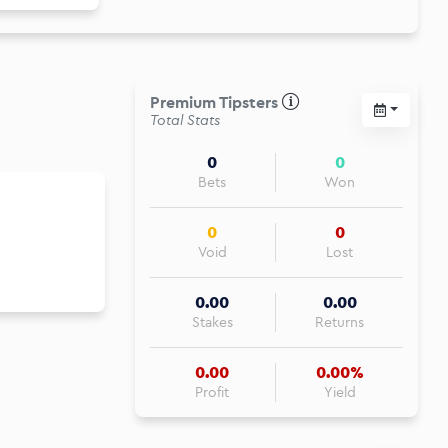
Premium Tipsters
Total Stats
0
0
Bets
Won
Κλείσιμο
0
0
Void
Lost
0.00
0.00
Stakes
Returns
0.00
0.00%
Profit
Yield