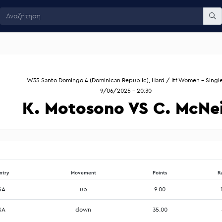
W35 Santo Domingo 4 (Dominican Republic), Hard / Itf Women - Singl
9/06/2025 - 20:30
K. Motosono VS C. McNei
ntry
Movement
Points
R
SA
up
9.00
SA
down
35.00