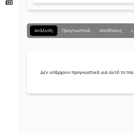
Ανάλυση
Προγνωστικά
Αποδόσεις
L
Μενού
Δεν υπάρχουν προγνωστικά για αυτό το παι
Betting community
Αναλύσεις
Στοιχηματικές
Διοργανώσεις