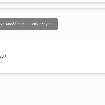
ive Αποδόσεις
Βαθμολογίες
χνίδι