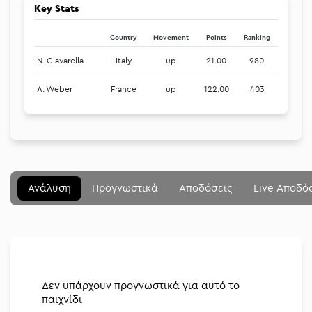
Key Stats
Country
Movement
Points
Ranking
N. Ciavarella
Italy
up
21.00
980
A. Weber
France
up
122.00
403
Μενού
Κλείσιμο
Betting community
Ανάλυση
Προγνωστικά
Αποδόσεις
Live Αποδό
Αναλύσεις
Στοιχηματικές
Διοργανώσεις
Δεν υπάρχουν προγνωστικά για αυτό το
παιχνίδι