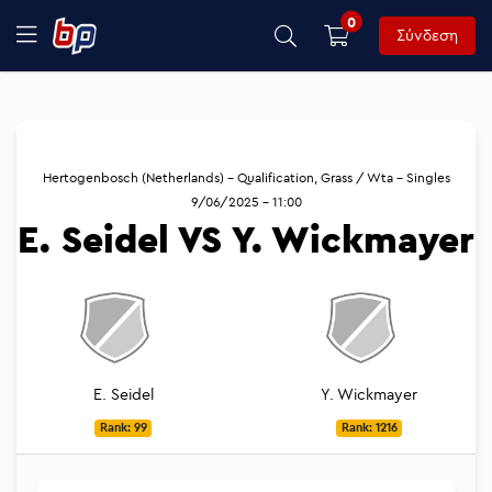
0
Σύνδεση
Hertogenbosch (Netherlands) - Qualification, Grass / Wta - Singles
9/06/2025 - 11:00
E. Seidel VS Y. Wickmayer
E. Seidel
Y. Wickmayer
Rank: 99
Rank: 1216