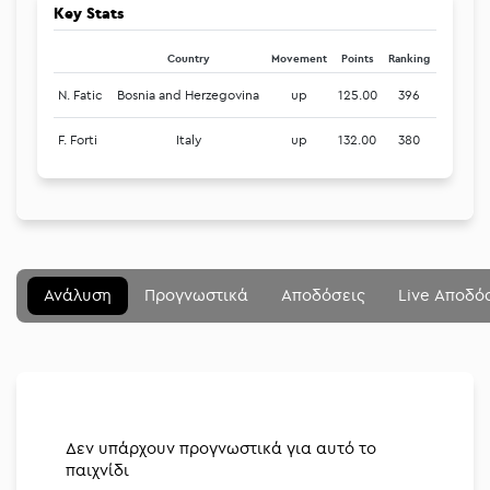
Key Stats
Country
Movement
Points
Ranking
N. Fatic
Bosnia and Herzegovina
up
125.00
396
F. Forti
Italy
up
132.00
380
Μενού
Κλείσιμο
Betting community
Ανάλυση
Προγνωστικά
Αποδόσεις
Live Αποδό
Αναλύσεις
Στοιχηματικές
Διοργανώσεις
Δεν υπάρχουν προγνωστικά για αυτό το
παιχνίδι