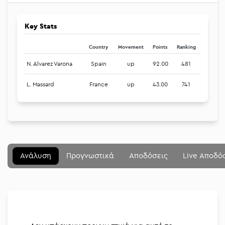
Key Stats
Country
Movement
Points
Ranking
N. Alvarez Varona
Spain
up
92.00
481
L. Massard
France
up
43.00
741
Μενού
Κλείσιμο
Betting community
Ανάλυση
Προγνωστικά
Αποδόσεις
Live Αποδό
Αναλύσεις
Στοιχηματικές
Διοργανώσεις