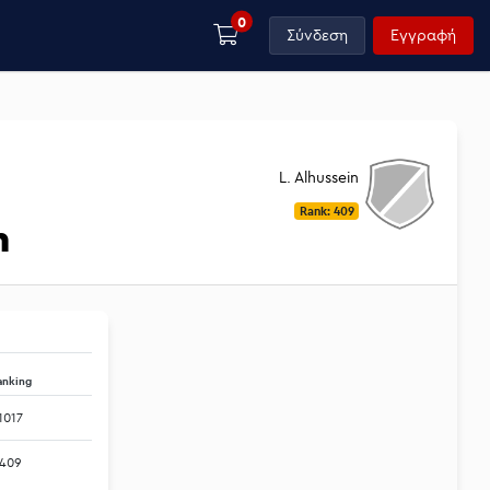
0
Σύνδεση
Εγγραφή
L. Alhussein
Rank: 409
n
anking
1017
409