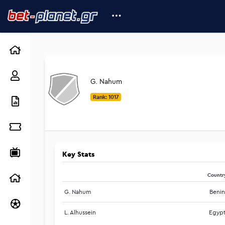
G. Nahum
Rank: 1017
Key Stats
Countr
G. Nahum
Beni
L. Alhussein
Egyp