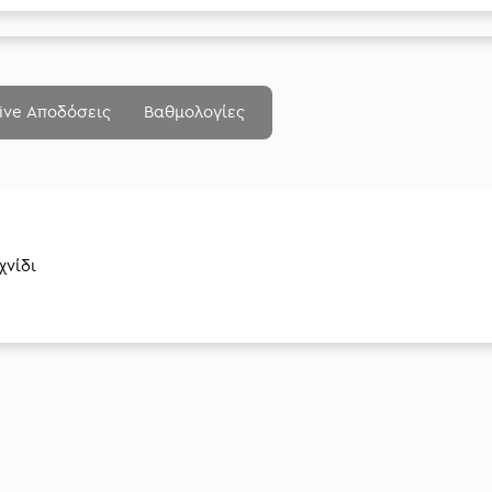
ive Αποδόσεις
Βαθμολογίες
χνίδι