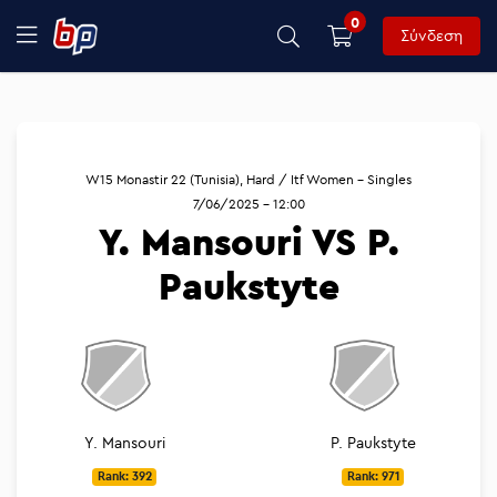
0
Σύνδεση
W15 Monastir 22 (Tunisia), Hard / Itf Women - Singles
7/06/2025 - 12:00
Y. Mansouri VS P.
Paukstyte
Y. Mansouri
P. Paukstyte
Rank: 392
Rank: 971