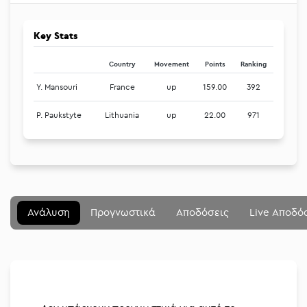
Key Stats
Country
Movement
Points
Ranking
Y. Mansouri
France
up
159.00
392
P. Paukstyte
Lithuania
up
22.00
971
Μενού
Κλείσιμο
Betting community
Ανάλυση
Προγνωστικά
Αποδόσεις
Live Αποδό
Αναλύσεις
Στοιχηματικές
Διοργανώσεις