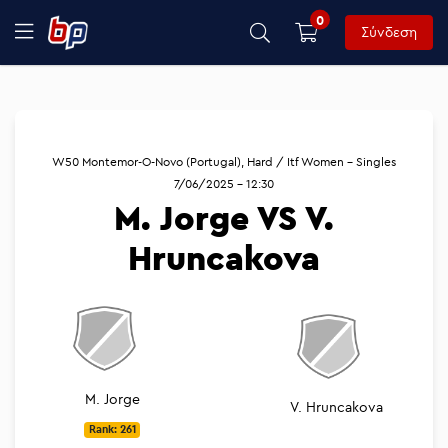
0
Σύνδεση
W50 Montemor-O-Novo (Portugal), Hard / Itf Women - Singles
7/06/2025 - 12:30
M. Jorge VS V.
Hruncakova
M. Jorge
V. Hruncakova
Rank: 261