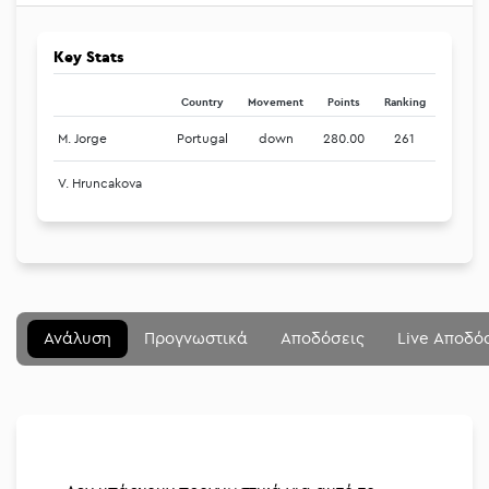
Key Stats
Country
Movement
Points
Ranking
M. Jorge
Portugal
down
280.00
261
V. Hruncakova
Μενού
Κλείσιμο
Betting community
Ανάλυση
Προγνωστικά
Αποδόσεις
Live Αποδό
Αναλύσεις
Στοιχηματικές
Διοργανώσεις