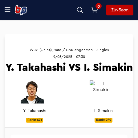
0
Σύνδεση
Wuxi (China), Hard / Challenger Men - Singles
9/05/2025 - 07:30
Y. Takahashi VS I. Simakin
Y. Takahashi
I. Simakin
Rank: 671
Rank: 289