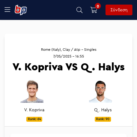
0
Σύνδεση
Rome (Italy), Clay / Atp - Singles
7/05/2025 - 16:55
V. Kopriva VS Q. Halys
V. Kopriva
Q. Halys
Rank: 64
Rank: 90