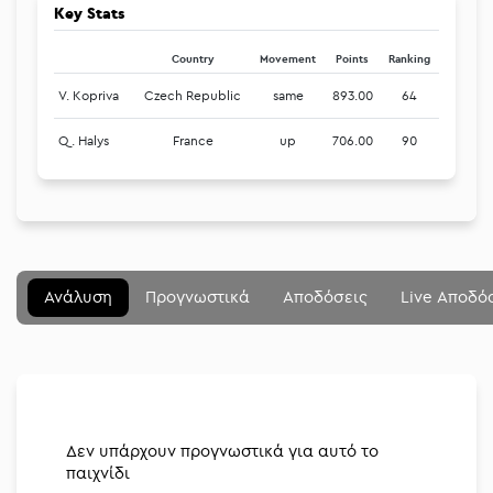
Key Stats
Country
Movement
Points
Ranking
V. Kopriva
Czech Republic
same
893.00
64
Q. Halys
France
up
706.00
90
Μενού
Κλείσιμο
Betting community
Ανάλυση
Προγνωστικά
Αποδόσεις
Live Αποδό
Αναλύσεις
Στοιχηματικές
Διοργανώσεις
Δεν υπάρχουν προγνωστικά για αυτό το
παιχνίδι