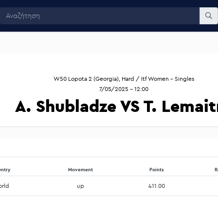
W50 Lopota 2 (Georgia), Hard / Itf Women - Singles
7/05/2025 - 12:00
A. Shubladze VS T. Lemait
ntry
Movement
Points
R
rld
up
411.00