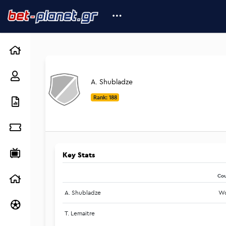
A. Shubladze
Rank: 188
Key Stats
Cou
A. Shubladze
Wo
T. Lemaitre