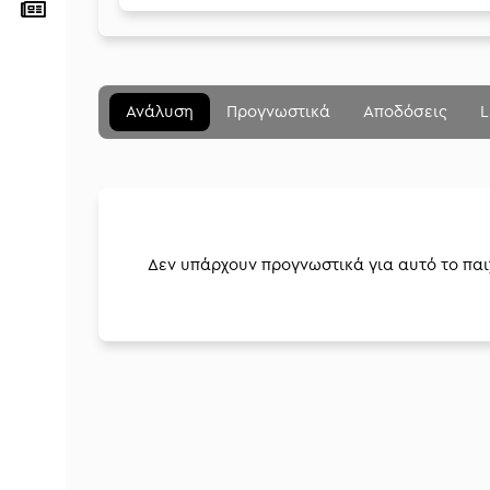
Ανάλυση
Προγνωστικά
Αποδόσεις
L
Μενού
Δεν υπάρχουν προγνωστικά για αυτό το παι
Betting community
Αναλύσεις
Στοιχηματικές
Διοργανώσεις