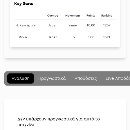
Key Stats
Country
Movement
Points
Ranking
N. Kawagishi
Japan
same
10.00
1257
L. Rioux
Japan
up
3.00
1521
Μενού
Κλείσιμο
Betting community
Ανάλυση
Προγνωστικά
Αποδόσεις
Live Αποδό
Αναλύσεις
Στοιχηματικές
Διοργανώσεις
Δεν υπάρχουν προγνωστικά για αυτό το
παιχνίδι