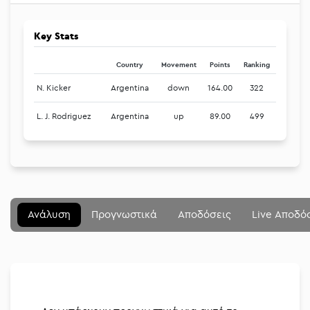
Key Stats
Country
Movement
Points
Ranking
N. Kicker
Argentina
down
164.00
322
L. J. Rodriguez
Argentina
up
89.00
499
Μενού
Κλείσιμο
Betting community
Ανάλυση
Προγνωστικά
Αποδόσεις
Live Αποδό
Αναλύσεις
Στοιχηματικές
Διοργανώσεις