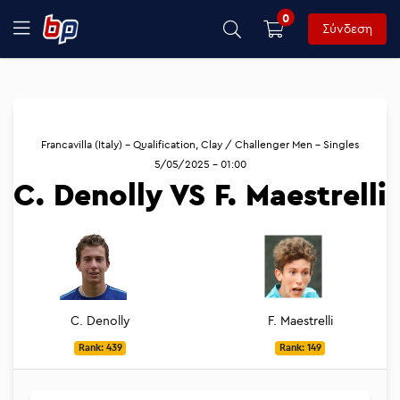
0
Σύνδεση
Francavilla (Italy) - Qualification, Clay / Challenger Men - Singles
5/05/2025 - 01:00
C. Denolly VS F. Maestrelli
C. Denolly
F. Maestrelli
Rank: 439
Rank: 149