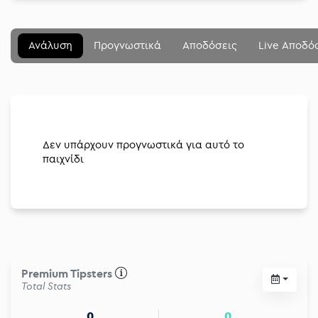
Ανάλυση
Προγνωστικά
Αποδόσεις
Live Αποδό
Μενού
Δεν υπάρχουν προγνωστικά για αυτό το
Κλείσιμο
παιχνίδι
Betting community
Αναλύσεις
Στοιχηματικές
Premium Tipsters
Total Stats
Διοργανώσεις
0
0