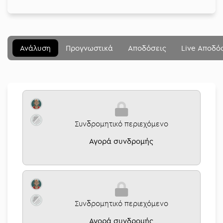
Ανάλυση
Προγνωστικά
Αποδόσεις
Live Αποδό
Μενού
Κλείσιμο
Συνδρομητικό περιεχόμενο
Betting community
Αγορά συνδρομής
Αναλύσεις
Στοιχηματικές
Διοργανώσεις
Συνδρομητικό περιεχόμενο
Αγορά συνδρομής