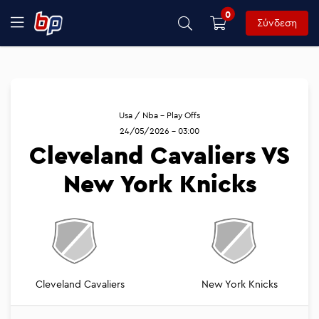
0
Σύνδεση
Usa / Nba - Play Offs
24/05/2026 - 03:00
Cleveland Cavaliers VS
New York Knicks
Cleveland Cavaliers
New York Knicks