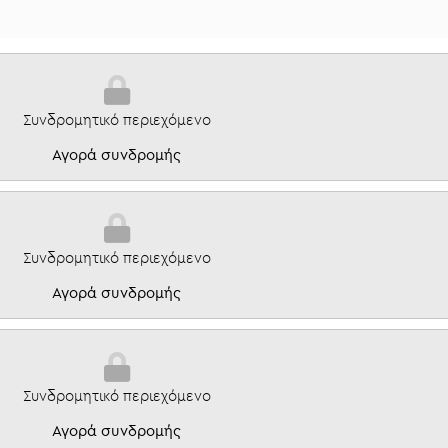
Συνδρομητικό περιεχόμενο
Αγορά συνδρομής
Συνδρομητικό περιεχόμενο
Αγορά συνδρομής
Συνδρομητικό περιεχόμενο
Αγορά συνδρομής