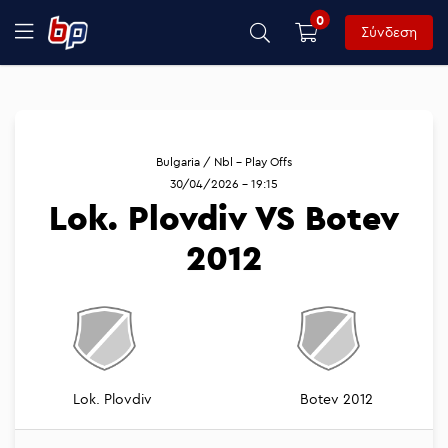
0
Σύνδεση
Bulgaria / Nbl - Play Offs
30/04/2026 - 19:15
Lok. Plovdiv VS Botev
2012
Lok. Plovdiv
Botev 2012