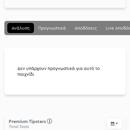
Ανάλυση
Προγνωστικά
Αποδόσεις
Live Αποδό
Μενού
Κλείσιμο
Δεν υπάρχουν προγνωστικά για αυτό το
παιχνίδι
Betting community
Αναλύσεις
Στοιχηματικές
Διοργανώσεις
Premium Tipsters
Total Stats