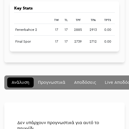
Key Stats
TW
TL
TPF
TPA
TPTS
Fenerbahce 2
17
17
2885
2913
0.00
Final Spor
17
17
2739
2712
0.00
Μενού
Κλείσιμο
Betting community
Ανάλυση
Προγνωστικά
Αποδόσεις
Live Αποδό
Αναλύσεις
Στοιχηματικές
Διοργανώσεις
Δεν υπάρχουν προγνωστικά για αυτό το
παιχνίδι