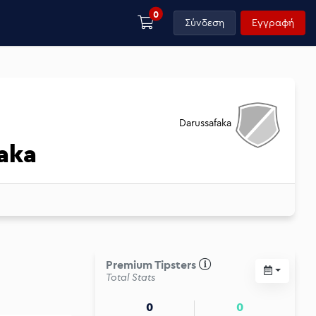
0
Σύνδεση
Εγγραφή
Darussafaka
faka
Premium Tipsters
Total Stats
0
0