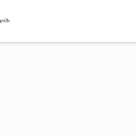
χνίδι