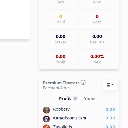
Bets
Won
0
0
Void
Lost
0.00
0.00
Stakes
Returns
0.00
0.00%
Κλείσιμο
Profit
Yield
Premium Tipsters
Personal Stats
Profit
Yield
Robbery
0.00
KaragkounisKara
0.00
Zavoliaris
0.00