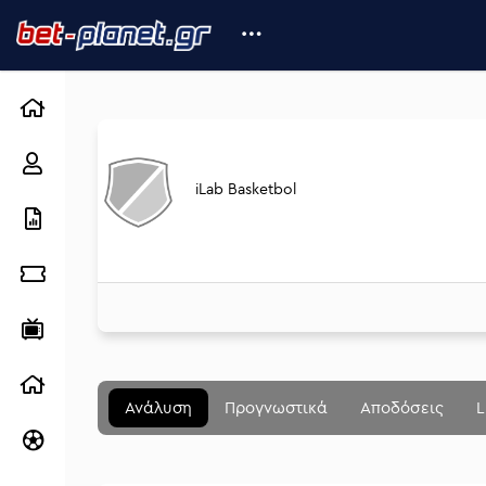
iLab Basketbol
Ανάλυση
Προγνωστικά
Αποδόσεις
L