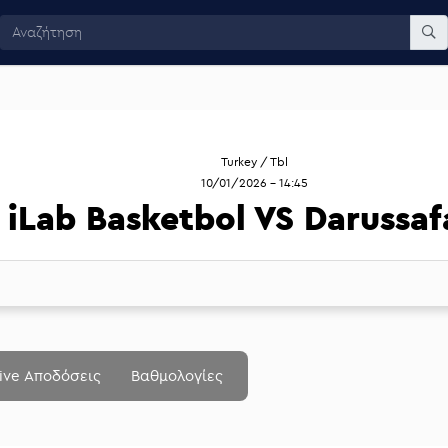
Turkey / Tbl
10/01/2026 - 14:45
iLab Basketbol VS Darussa
ive Αποδόσεις
Βαθμολογίες