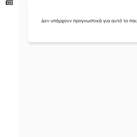
Δεν υπάρχουν προγνωστικά για αυτό το παι
Μενού
Betting community
Αναλύσεις
Στοιχηματικές
Διοργανώσεις