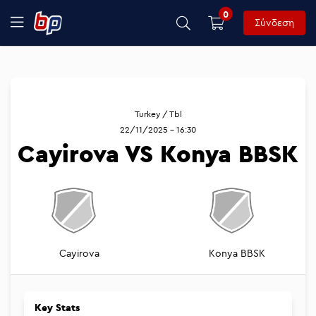
0
Σύνδεση
Turkey / Tbl
22/11/2025 - 16:30
Cayirova VS Konya BBSK
Cayirova
Konya BBSK
Key Stats