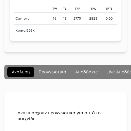
TW
TL
TPF
TPA
TPTS
Cayirova
16
18
2775
2828
0.00
Konya BBSK
Μενού
Κλείσιμο
Ανάλυση
Προγνωστικά
Αποδόσεις
Live Αποδό
Betting community
Αναλύσεις
Στοιχηματικές
Δεν υπάρχουν προγνωστικά για αυτό το
παιχνίδι
Διοργανώσεις