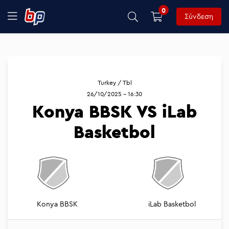
0
Σύνδεση
Turkey / Tbl
26/10/2025 - 16:30
Konya BBSK VS iLab
Basketbol
Konya BBSK
iLab Basketbol