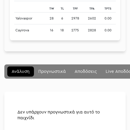
TW
TL
TPF
TPA
TPTS
Yalovaspor
28
6
2978
2602
0.00
Cayirova
16
18
2775
2828
0.00
Μενού
Κλείσιμο
Ανάλυση
Προγνωστικά
Αποδόσεις
Live Αποδό
Betting community
Αναλύσεις
Στοιχηματικές
Δεν υπάρχουν προγνωστικά για αυτό το
παιχνίδι
Διοργανώσεις