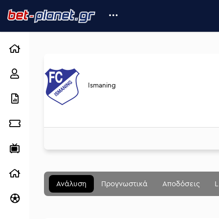
Ismaning
Ανάλυση
Προγνωστικά
Αποδόσεις
L