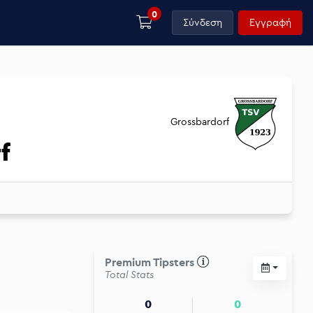
0
Σύνδεση
Εγγραφή
Grossbardorf
f
Premium Tipsters
Total Stats
0
0