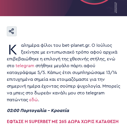
Καλημέρα φίλοι του bet-planet.gr. Ο Ιούλιος
ξεκίνησε με εντυπωσιακό τρόπο αφού αρχικά
επιβεβαιώθηκε η επιλογή της χθεσινής στήλης, ενώ
στο
telegram
στήθηκε μεγάλο πάρτι αφού
καταγράψαμε 5/5. Κάπως έτσι συμπληρώσαμε 13/14
επιτυχημένα σημεία και ετοιμαζόμαστε για την
σημερινή ημέρα έχοντας σούπερ ψυχολογία. Μπορείς
να μπεις στο δωρεάν κανάλι μου στο telegram
πατώντας
εδώ
.
02:00 Πορτογαλία – Κροατία
ΕΦΤΑΣΕ Η SUPERBET ME 265 ΔΩΡΑ ΧΩΡΙΣ ΚΑΤΑΘΕΣΗ