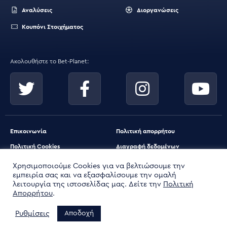
Αναλύσεις
Διοργανώσεις
Κουπόνι Στοιχήματος
Ακολουθήστε το Bet-Planet:
Επικοινωνία
Πολιτική απορρήτου
Πολιτική Cookies
Διαγραφή δεδομένων
Όροι χρήσης
Χρησιμοποιούμε Cookies για να βελτιώσουμε την
εμπειρία σας και να εξασφαλίσουμε την ομαλή
λειτουργία της ιστοσελίδας μας. Δείτε την
Πολιτική
© Bet-Planet, 2024
Απορρήτου
.
Ρυθμίσεις
Αποδοχή