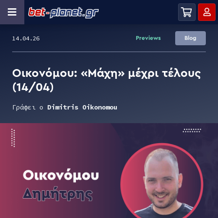
14.04.26
Blog
Previews
Οικονόμου: «Μάχη» μέχρι τέλους
(14/04)
Γράφει ο
Dimitris Oikonomou