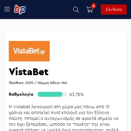
0
Σύνδεση
VistaBet
Ιδρύθηκε: 2005 / Νόμιμη άδεια: Ναί
83,78%
Βαθμολογία
Η Vistabet λειτουργεί στη χώρα μας πάνω από 15
χρόνια και αποτελεί must επιλογή για τον Έλληνα
παίκτη. Μπορεί ο ανταγωνισμός σε αρκετά σημεία να
την έχει ξεπεράσει, ωστόσο το "πακέτο" της είναι
αρκετά πλήρες με υψηλά όρια πονταρίσματος, πολλά