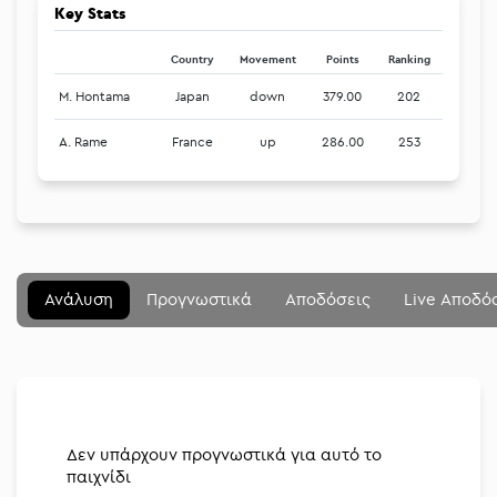
Key Stats
Country
Movement
Points
Ranking
M. Hontama
Japan
down
379.00
202
A. Rame
France
up
286.00
253
Μενού
Κλείσιμο
Betting community
Ανάλυση
Προγνωστικά
Αποδόσεις
Live Αποδό
Αναλύσεις
Στοιχηματικές
Διοργανώσεις
Δεν υπάρχουν προγνωστικά για αυτό το
παιχνίδι